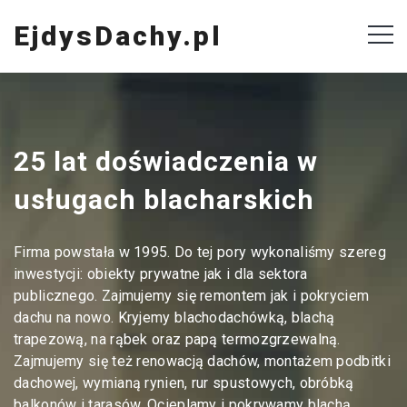
EjdysDachy.pl
25 lat doświadczenia w
usługach blacharskich
Firma powstała w 1995. Do tej pory wykonaliśmy szereg
inwestycji: obiekty prywatne jak i dla sektora
publicznego. Zajmujemy się remontem jak i pokryciem
dachu na nowo. Kryjemy blachodachówką, blachą
trapezową, na rąbek oraz papą termozgrzewalną.
Zajmujemy się też renowacją dachów, montażem podbitki
dachowej, wymianą rynien, rur spustowych, obróbką
balkonów i tarasów. Ocieplamy i pokrywamy blachą