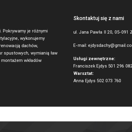
Skontaktuj się z nami
. Pokrywamy je różnymi
ul. Jana Pawła II 20, 05-091 
tylacyjne, wykonujemy
E-mail: ejdysdachy@gmail.c
 renowacją dachów,
ur spustowych, wymianią ław
Usługi zewnętrzne:
h, montażem wkładów
Franciszek Ejdys
501 296 08
Warsztat:
Anna Ejdys
502 073 760