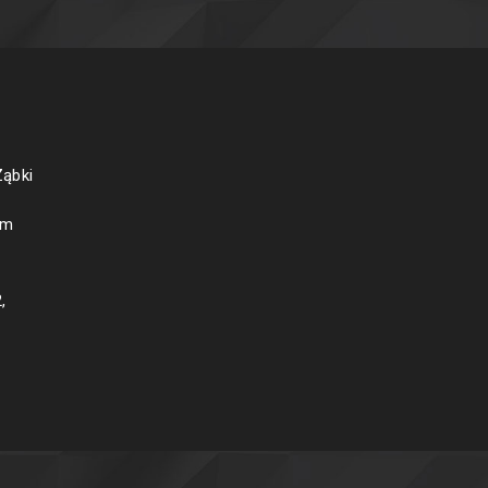
Ząbki
om
2
,