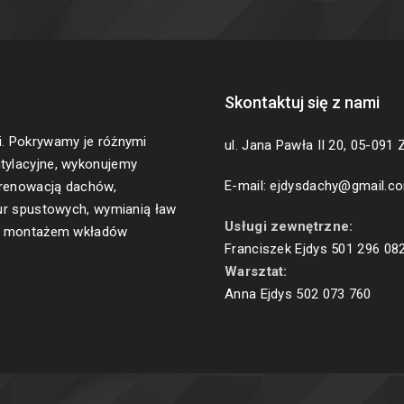
Skontaktuj się z nami
. Pokrywamy je różnymi
ul. Jana Pawła II 20, 05-091 
tylacyjne, wykonujemy
E-mail: ejdysdachy@gmail.c
 renowacją dachów,
ur spustowych, wymianią ław
Usługi zewnętrzne:
h, montażem wkładów
Franciszek Ejdys
501 296 08
Warsztat:
Anna Ejdys
502 073 760